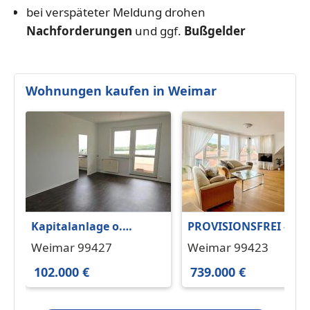
bei verspäteter Meldung drohen
Nachforderungen
und ggf.
Bußgelder
Wohnungen kaufen in Weimar
Kapitalanlage o.
PROVISIONSFREI -
Eigennutzung: 1-Raum-
Maisonettewohnung 
Weimar 99427
Weimar 99423
Wohnung in Weimar
zentraler Lage von
102.000 €
739.000 €
Schöndorf
Weimar