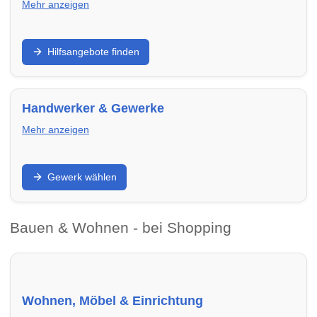
Mehr anzeigen
Unterstützung bei Wohnungssuche,
Hilfsangebote finden
Wohnraumsicherung oder schwierigen Lebenslagen:
Finde Beratungsstellen und Hilfsangebote in Weimar
– von Mieterhilfe bis Wohnungsnotfallhilfe.
Handwerker & Gewerke
Mehr anzeigen
Renovieren, sanieren, modernisieren: Finde
Gewerk wählen
Handwerker in Weimar nach Gewerk – von Elektrik
über Heizung bis Dach und Fenster.
Bauen & Wohnen - bei Shopping
Wohnen, Möbel & Einrichtung