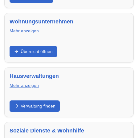
terminsicher und passend zu deinem Umfang.
Wohnungsunternehmen
Mehr anzeigen
Finde regionale Wohnungsunternehmen,
Übersicht öffnen
Genossenschaften und Vermieter in Weimar – mit
freien Wohnungen, klaren Prozessen und
verlässlicher Betreuung.
Hausverwaltungen
Mehr anzeigen
WEG-, Miet- und Objektverwaltung: Finde
Verwaltung finden
Hausverwaltungen in Weimar für Abrechnung,
Instandhaltung, Kommunikation und professionelle
Organisation.
Soziale Dienste & Wohnhilfe