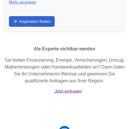
Mehr anzeigen
Schöner wohnen: Finde Möbelhäuser,
Inspiration finden
Einrichtungsstudios und Deko-Geschäfte in Hannover
für ein gemütliches und stilvolles Zuhause.
Als Experte sichtbar werden
Sie bieten Finanzierung, Energie, Versicherungen, Umzug,
Maklerleistungen oder Handwerksarbeiten an? Dann listen
Sie Ihr Unternehmenin Weimar und gewinnen Sie
qualifizierte Anfragen aus Ihrer Region.
Jetzt eintragen