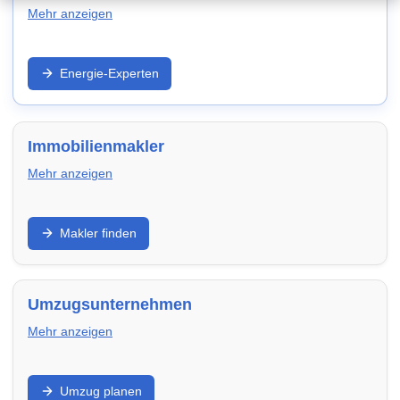
Mehr anzeigen
Strom/Gas, Wärmepumpe, PV und Effizienz: Entdecke
Energie-Experten
Anbieter und Experten in Weimar – für niedrigere
laufende Kosten und zukunftssichere Modernisierung.
Immobilienmakler
Mehr anzeigen
Verkauf, Vermietung, Bewertung und Vermarktung:
Makler finden
Finde Makler in Weimar, die Objektaufnahme, Exposé,
Besichtigungen und Verhandlung professionell
übernehmen.
Umzugsunternehmen
Mehr anzeigen
Privatumzug, Transport, Verpackung und Montage:
Umzug planen
Vergleiche Umzugsfirmen in Weimar – transparent,