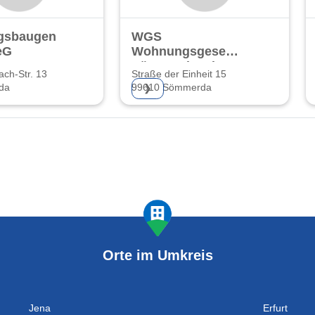
sbaugenossenschaft
WGS
eG
Wohnungsgesellschaft
Sömmerda mbH
ach-Str. 13
Straße der Einheit 15
da
99610 Sömmerda
❯
Orte im Umkreis
Jena
Erfurt