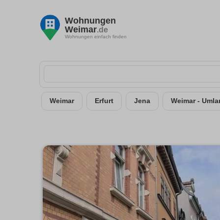
Wohnungen
Weimar
.de
Wohnungen einfach finden
Weimar
Erfurt
Jena
Weimar - Umla