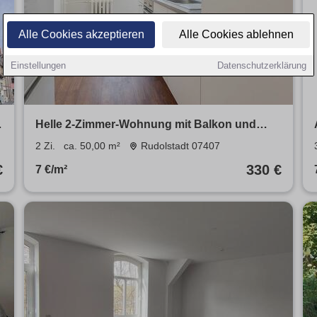
Alle Cookies akzeptieren
Alle Cookies ablehnen
Einstellungen
Datenschutzerklärung
Helle 2-Zimmer-Wohnung mit Balkon und
traumhaftem Weitblick – ruhige Lage nahe
2 Zi.
ca. 50,00 m²
Rudolstadt 07407
Arnstadt, Erfurt, Weimar & Rudolstadt
€
330 €
7 €/m²