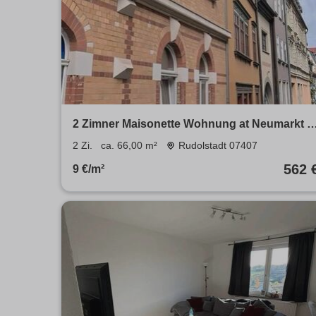
2 Zimner Maisonette Wohnung at Neumarkt 3,
07407 Rudolstadt
2 Zi.
ca. 66,00 m²
Rudolstadt 07407
562 
9 €/m²