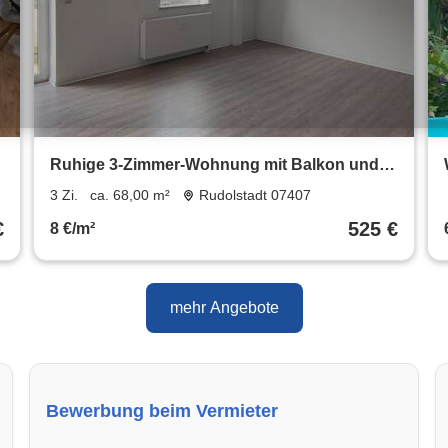
Ruhige 3-Zimmer-Wohnung mit Balkon und
Gartenblick in Rudolstadt
3 Zi.
ca. 68,00 m²
Rudolstadt 07407
€
525 €
8 €/m²
mehr Angebote
Bewerbung beim Vermieter