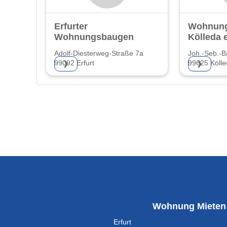
Erfurter
Wohnung
Wohnungsbaugenossenschaft
Kölleda 
Adolf-Diesterweg-Straße 7a
Joh.-Seb.-B
99092 Erfurt
99625 Kölle
❯
❯
Wohnung Mieten
Erfurt