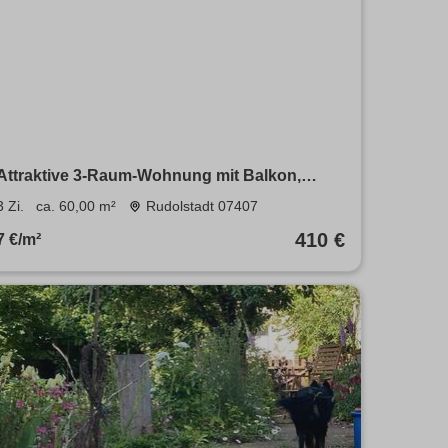
Attraktive 3-Raum-Wohnung mit Balkon,
ruhiger Naturidylle und eigenem Stellplatz –
3 Zi.
ca. 60,00 m²
Rudolstadt 07407
perfekte Lage nahe Erfurt, Weimar &
410 €
7 €/m²
Arnstadt!