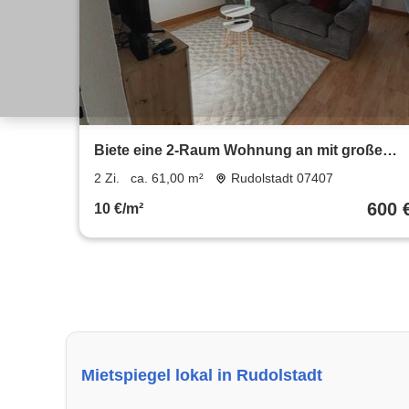
Biete eine 2-Raum Wohnung an mit große
Küche
2 Zi.
ca. 61,00 m²
Rudolstadt 07407
600 
10 €/m²
Mietspiegel lokal in Rudolstadt