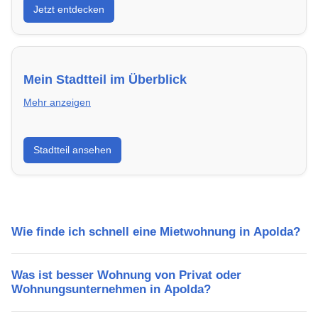
Jetzt entdecken
energieeffizient und sofort bezugsfertig.
Mein Stadtteil im Überblick
Mehr anzeigen
Erfahre mehr über deinen Stadtteil in Apolda:
Stadtteil ansehen
Lebensqualität, Verkehrsanbindung, Schulen,
Freizeitmöglichkeiten und Mietpreise.
Wie finde ich schnell eine Mietwohnung in Apolda?
Was ist besser Wohnung von Privat oder
Wohnungsunternehmen in Apolda?