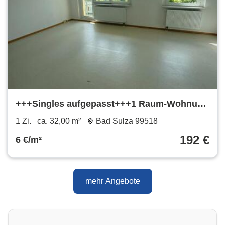
+++Singles aufgepasst+++1 Raum-Wohnung
mit Dusche+EBK
1 Zi.
ca. 32,00 m²
Bad Sulza 99518
192 €
6 €/m²
mehr Angebote