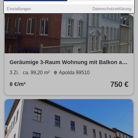
Einstellungen
Datenschutzerklärung
Geräumige 3-Raum Wohnung mit Balkon an
der Herressener Promenade
3 Zi.
ca. 99,20 m²
Apolda 99510
750 €
8 €/m²