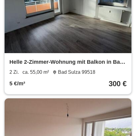
Helle 2-Zimmer-Wohnung mit Balkon in Bad
Sulza Stadtmühle
2 Zi.
ca. 55,00 m²
Bad Sulza 99518
300 €
5 €/m²