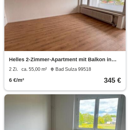
Helles 2-Zimmer-Apartment mit Balkon in
Bad Sulza
2 Zi.
ca. 55,00 m²
Bad Sulza 99518
345 €
6 €/m²