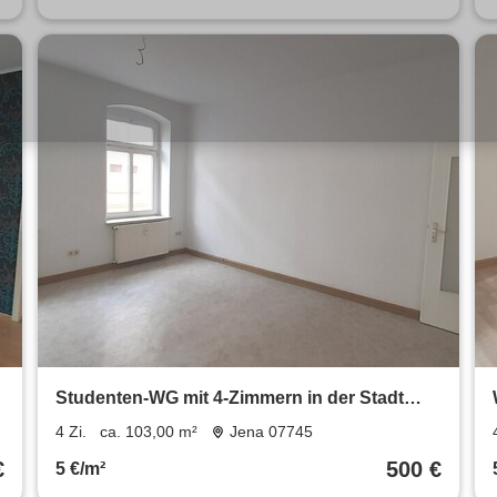
Studenten-WG mit 4-Zimmern in der Stadt
l
Gera
4 Zi.
ca. 103,00 m²
Jena 07745
€
500 €
5 €/m²