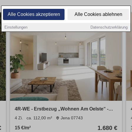
Alle Cookies akzeptieren
Alle Cookies ablehnen
Einstellungen
Datenschutzerklärung
4R-WE - Erstbezug „Wohnen Am Oelste“ -
nachhaltiger Neubau - WE Nr. 22 im 1.OG
4 Zi.
ca. 112,00 m²
Jena 07743
€
1.680 €
15 €/m²