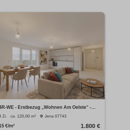
4R-WE - Erstbezug „Wohnen Am Oelste“ -
nachhaltiger Neubau - WE Nr. 8 im 1.OG
4 Zi.
ca. 120,00 m²
Jena 07743
1.800 €
15 €/m²