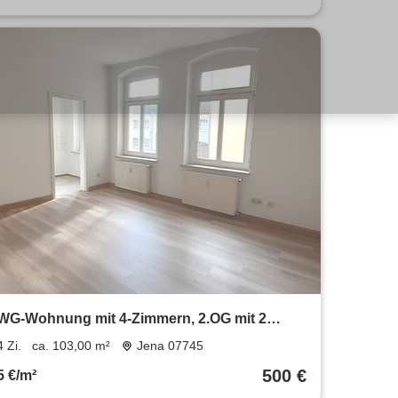
WG-Wohnung mit 4-Zimmern, 2.OG mit 2
Bädern und 2 Küchen in Gera
4 Zi.
ca. 103,00 m²
Jena 07745
500 €
5 €/m²