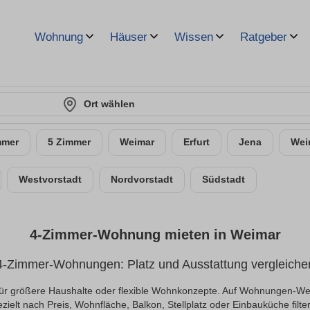
Wohnung
Häuser
Wissen
Ratgeber
Ort wählen
mmer
5 Zimmer
Weimar
Erfurt
Jena
Wei
Westvorstadt
Nordvorstadt
Südstadt
4-Zimmer-Wohnung mieten in Weimar
4-Zimmer-Wohnungen: Platz und Ausstattung vergleiche
r größere Haushalte oder flexible Wohnkonzepte. Auf Wohnungen-Weim
zielt nach Preis, Wohnfläche, Balkon, Stellplatz oder Einbauküche filte