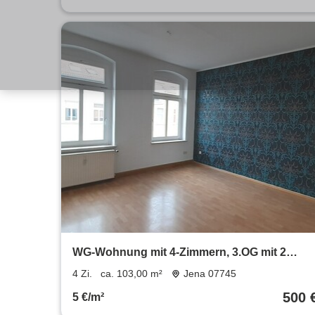
WG-Wohnung mit 4-Zimmern, 3.OG mit 2
Bädern in ruhigem und zentralem Wohnvierte
4 Zi.
ca. 103,00 m²
Jena 07745
von Gera
500 
5 €/m²