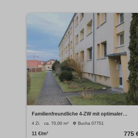
Familienfreundliche 4-ZW mit optimaler
Verkehrsanbindung
4 Zi.
ca. 70,00 m²
Bucha 07751
775 
11 €/m²