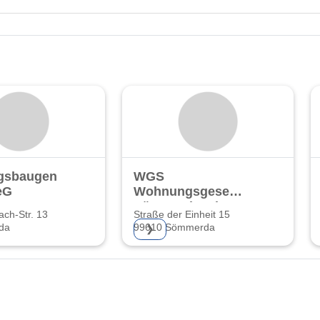
sbaugenossenschaft
WGS
eG
Wohnungsgesellschaft
Sömmerda mbH
ach-Str. 13
Straße der Einheit 15
da
99610 Sömmerda
❯