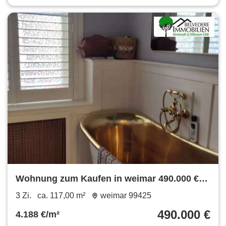
Wohnung zum Kaufen in weimar 490.000 €
117 m²
3 Zi.
ca. 117,00 m²
weimar 99425
490.000 €
4.188 €/m²