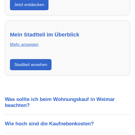
Jetzt entdecken
energieeffizient und sofort bezugsfertig.
Mein Stadtteil im Überblick
Mehr anzeigen
Erfahre mehr über deinen Stadtteil in Weimar:
Stadtteil ansehen
Lebensqualität, Verkehrsanbindung, Schulen,
Freizeitmöglichkeiten und Mietpreise.
Was sollte ich beim Wohnungskauf in Weimar
beachten?
Wie hoch sind die Kaufnebenkosten?