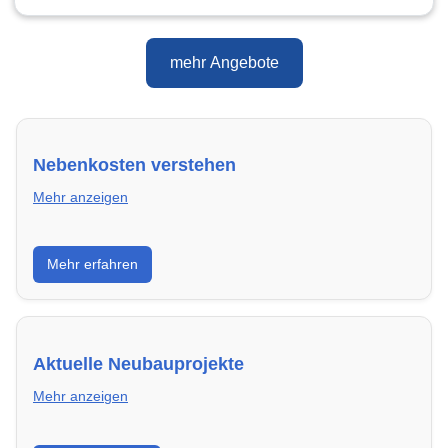
mehr Angebote
Nebenkosten verstehen
Mehr anzeigen
Erfahre, welche Nebenkosten rechtmäßig sind und
Mehr erfahren
wie du deine monatliche Belastung optimieren
kannst.
Aktuelle Neubauprojekte
Mehr anzeigen
Entdecke Neubauprojekte in Weimar – modern,