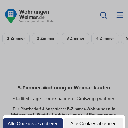
Wohnungen
Weimar
.de
Wohnungen einfach finden
1 Zimmer
2 Zimmer
3 Zimmer
4 Zimmer
5-Zimmer-Wohnung in Weimar kaufen
Stadtteil-Lage · Preisspannen · Großzügig wohnen
Für Platzbedarf & Ansprüche:
5-Zimmer-Wohnungen in
Weimar
nach
Stadtteil
,
ruhiger Lage
und
Preisspannen
.
Finde
provisionsfreie
Angebote mit passender Ausstattung.
Alle Cookies akzeptieren
Alle Cookies ablehnen