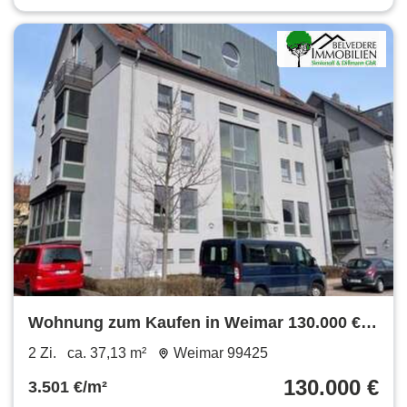
Wohnung zum Kaufen in Weimar 130.000 €
37.13 m²
2 Zi.
ca. 37,13 m²
Weimar 99425
130.000 €
3.501 €/m²