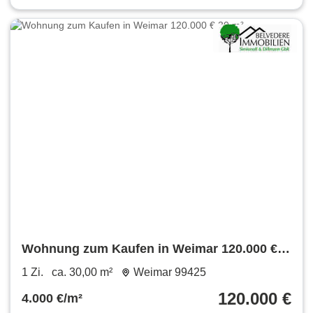
Wohnung zum Kaufen in Weimar 120.000 €
30 m²
1 Zi.
ca. 30,00 m²
Weimar 99425
120.000 €
4.000 €/m²