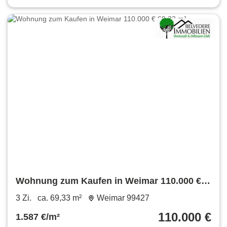
Wohnung zum Kaufen in Weimar 110.000 €
69.33 m²
3 Zi.
ca. 69,33 m²
Weimar 99427
110.000 €
1.587 €/m²