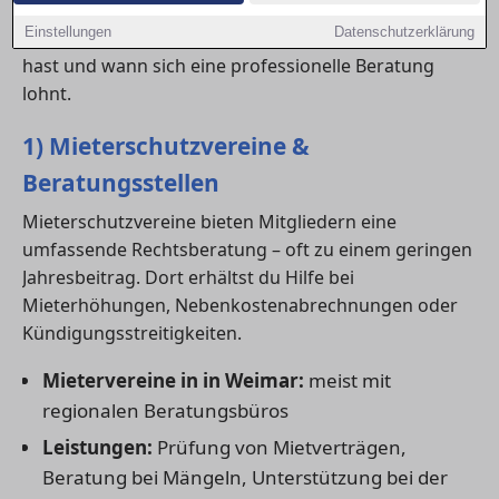
Beratungsangeboten bis hin zu spezialisierten
Einstellungen
Datenschutzerklärung
Fachanwälten. Hier erfährst du, welche Optionen du
hast und wann sich eine professionelle Beratung
lohnt.
1) Mieterschutzvereine &
Beratungsstellen
Mieterschutzvereine bieten Mitgliedern eine
umfassende Rechtsberatung – oft zu einem geringen
Jahresbeitrag. Dort erhältst du Hilfe bei
Mieterhöhungen, Nebenkostenabrechnungen oder
Kündigungsstreitigkeiten.
Mietervereine in in Weimar:
meist mit
regionalen Beratungsbüros
Leistungen:
Prüfung von Mietverträgen,
Beratung bei Mängeln, Unterstützung bei der