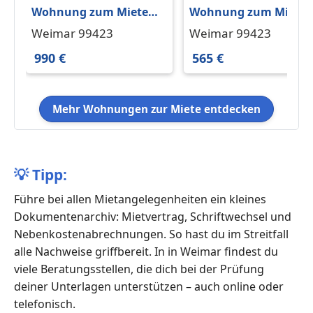
Wohnung zum Mieten
Wohnung zum Miete
in Weimar 990 € 84 m²
in Weimar 565 € 41.5 
Weimar 99423
Weimar 99423
990 €
565 €
Mehr Wohnungen zur Miete entdecken
💡
Tipp:
Führe bei allen Mietangelegenheiten ein kleines
Dokumentenarchiv: Mietvertrag, Schriftwechsel und
Nebenkostenabrechnungen. So hast du im Streitfall
alle Nachweise griffbereit. In in Weimar findest du
viele Beratungsstellen, die dich bei der Prüfung
deiner Unterlagen unterstützen – auch online oder
telefonisch.